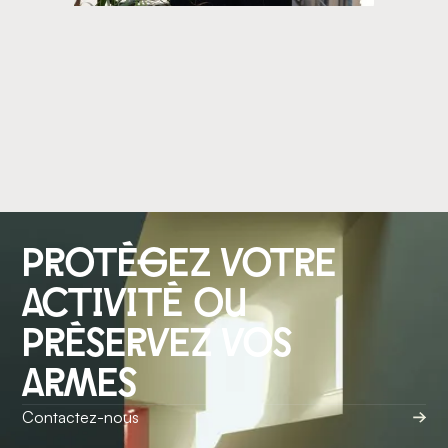
protégez votre
activité ou
préservez vos
armes
Contactez-nous