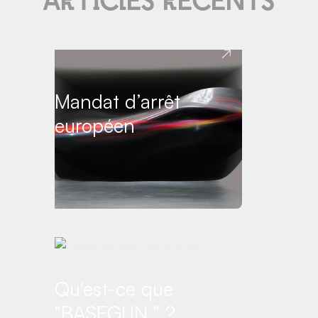
Articles réce
N
ts
Mandat d’arrêt
européen
Qu'est-ce que
"BASEGUN " ?