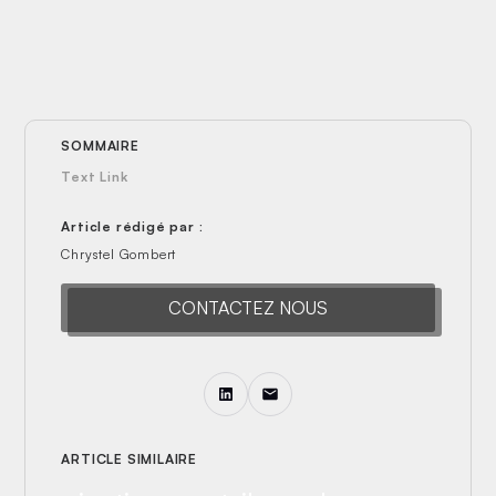
SOMMAIRE
Text Link
Article rédigé par :
Chrystel Gombert
CONTACTEZ NOUS
Un commissaire de
ARTICLE SIMILAIRE