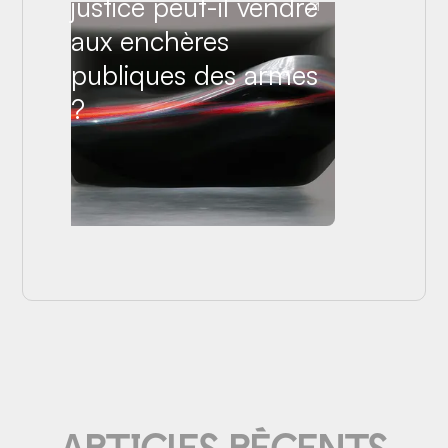
justice peut-il vendre
aux enchères
publiques des armes
?