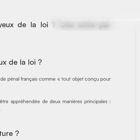
la loi ?
ACCUEIL
SERVICES
CABINET
ACTUALITÉS
CONT
yeux de la loi ? Une arme par
x de la loi ?
de pénal
français comme « tout objet conçu pour
 être appréhendée de deux manières principales :
.
ture ?