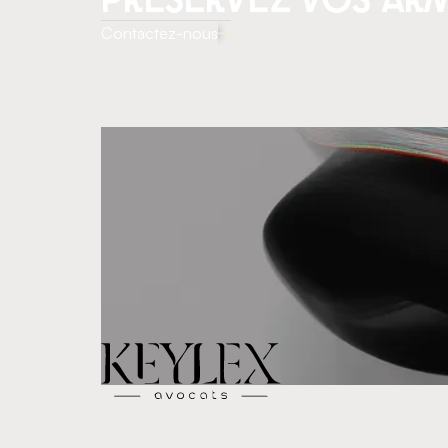
préservez vos ar
Contactez-nous
KEYLEX – Le cabinet d’avocats dédié au droit
des armes, en conseil et en contentieux, pour les
professionnels et les particuliers