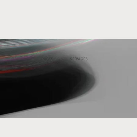
PAGES
SERVICES
Accueil
Droit des armes
Services
Droit des affaires
Cabinet
Cyber
Actualités
Espace client
Contact