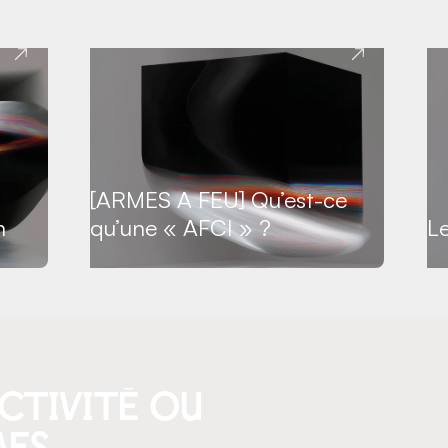
[ARMES A FEU] Qu’est-ce
n
qu’une « AFCI » ?
L
ctivité ou