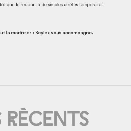
utôt que le recours à de simples arrêtés temporaires
ut la maîtriser : Keylex vous accompagne.
s réce
N
ts