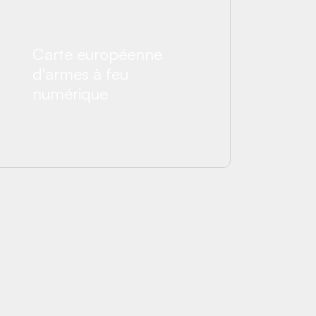
Carte européenne
d'armes à feu
numérique