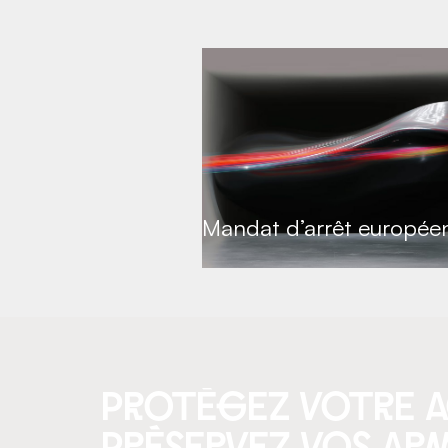
Mandat d’arrêt europée
protégez votre a