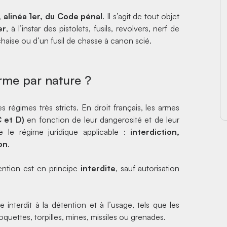
 alinéa 1er, du Code pénal
. Il s’agit de tout objet
er
, à l’instar des pistolets, fusils, revolvers, nerf de
chaise
ou d’un
fusil de chasse à canon scié
.
arme par nature ?
s régimes très stricts. En droit français, les armes
C et D)
en fonction de leur dangerosité et de leur
e le régime juridique applicable :
interdiction,
ion
.
ention est en principe
interdite
, sauf autorisation
 interdit à la détention et à l’usage, tels que les
uettes, torpilles, mines, missiles ou grenades.