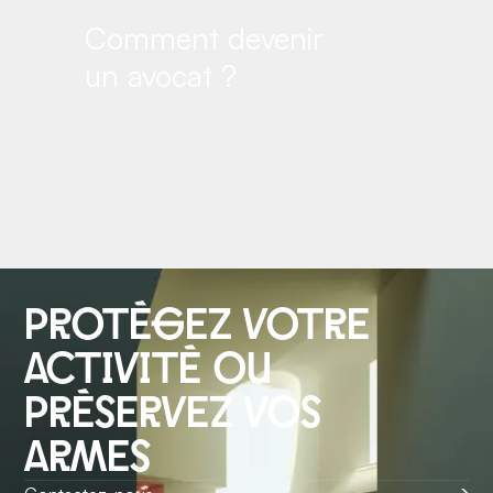
Comment devenir
un avocat ?
protégez votre
activité ou
préservez vos
armes