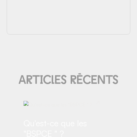
Articles réce
N
ts
Qu'est-ce que les
"BSPCE " ?